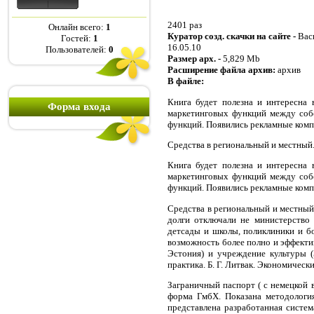
2401 раз
Онлайн всего:
1
Куратор созд. скачки на сайте -
Вас
Гостей:
1
16.05.10
Пользователей:
0
Размер арх. -
5,829 Mb
Расширение файла архив:
архив
В файле:
Книга будет полезна и интересна
Форма входа
маркетинговых функций между соб
функций. Появились рекламные комп
Средства в региональный и местный.
Книга будет полезна и интересна
маркетинговых функций между соб
функций. Появились рекламные комп
Средства в региональный и местный
долги отключали не министерство
детсады и школы, поликлиники и б
возможность более полно и эффекти
Эстония) и учреждение культуры (
практика. Б. Г. Литвак. Экономичес
Заграничный паспорт ( с немецкой 
форма ГмбХ. Показана методологи
представлена разработанная систе