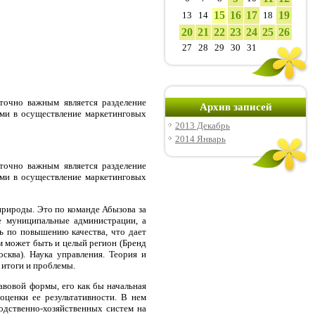
15
16
17
19
13
14
18
20
21
22
23
24
25
26
27
28
29
30
31
точно важным является разделение
Архив записей
ми в осуществление маркетинговых
2013 Декабрь
2014 Январь
точно важным является разделение
ми в осуществление маркетинговых
природы. Это по команде Абызова за
е муниципальные администрации, а
ь по повышению качества, что дает
м может быть и целый регион (Бренд
ква). Наука управления. Теория и
 итоги и проблемы.
авовой формы, его как бы начальная
ценки ее результативности. В нем
одственно-хозяйственных систем на