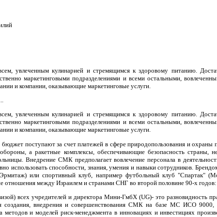
илий
 всем, увлеченным кулинарией и стремящимся к здоровому питанию. Доста
ственно маркетинговыми подразделениями и всеми остальными, вовлеченны
ании и компании, оказывающие маркетинговые услуги.
..
 всем, увлеченным кулинарией и стремящимся к здоровому питанию. Доста
ственно маркетинговыми подразделениями и всеми остальными, вовлеченны
ании и компании, оказывающие маркетинговые услуги.
 бюджет поступают за счет платежей в сфере природопользования и охраны 
 обороны, а ракетные комплексы, обеспечивающие безопасность страны, н
ольницы. Внедрение СМК предполагает вовлечение персонала в деятельност
вно использовать способности, знания, умения и навыки сотрудников. Брендо
Эрмитаж) или спортивный клуб, например футбольный клуб "Спартак" (Мос
кие отношения между Израилем и странами СНГ во второй половине 90-х годов:
визой) всех учредителей и директора Мини-ГмбХ (UG)- это разновидность пр
я создания, внедрения и совершенствования СМК на базе МС ИСО 9000, о
ма методов и моделей риск-менеджмента в инновациях и инвестициях произв