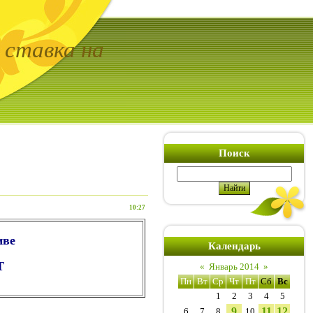
 ставка на
Поиск
10:27
иве
Календарь
T
«
Январь 2014
»
Пн
Вт
Ср
Чт
Пт
Сб
Вс
1
2
3
4
5
9
11
12
6
7
8
10